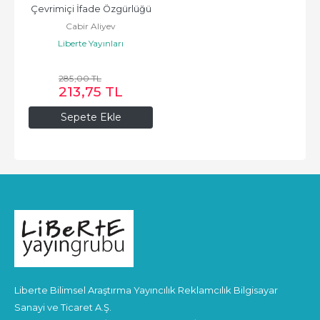
Çevrimiçi İfade Özgürlüğü
Cabir Aliyev
Liberte Yayınları
285
,00
TL
213
,75
TL
Sepete Ekle
Liberte Bilimsel Araştırma Yayıncılık Reklamcılık Bilgisayar
Sanayi ve Ticaret A.Ş.