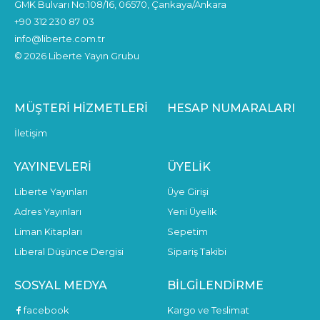
GMK Bulvarı No:108/16, 06570, Çankaya/Ankara
+90 312 230 87 03
info@liberte.com.tr
© 2026 Liberte Yayın Grubu
MÜŞTERI HIZMETLERI
HESAP NUMARALARI
İletişim
YAYINEVLERI
ÜYELIK
Liberte Yayınları
Üye Girişi
Adres Yayınları
Yeni Üyelik
Liman Kitapları
Sepetim
Liberal Düşünce Dergisi
Sipariş Takibi
SOSYAL MEDYA
BILGILENDIRME
facebook
Kargo ve Teslimat