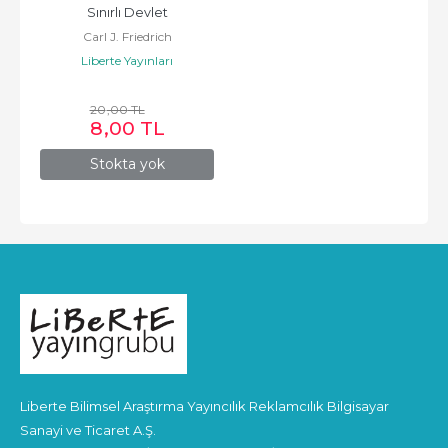
Sınırlı Devlet
Carl J. Friedrich
Liberte Yayınları
20
,00
TL
8
,00
TL
Stokta yok
Liberte Bilimsel Araştırma Yayıncılık Reklamcılık Bilgisayar
Sanayi ve Ticaret A.Ş.