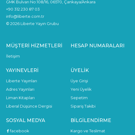
GMK Bulvarı No:108/16, 06570, Çankaya/Ankara
+90 312 230 87 03
info@liberte.com.tr
© 2026 Liberte Yayın Grubu
MÜŞTERI HIZMETLERI
HESAP NUMARALARI
İletişim
YAYINEVLERI
ÜYELIK
Liberte Yayınları
Üye Girişi
Adres Yayınları
Yeni Üyelik
Liman Kitapları
Sepetim
Liberal Düşünce Dergisi
Sipariş Takibi
SOSYAL MEDYA
BILGILENDIRME
facebook
Kargo ve Teslimat