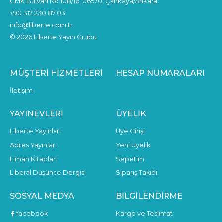
GMK Bulvarı No:108/16, 06570, Çankaya/Ankara
+90 312 230 87 03
info@liberte.com.tr
© 2026 Liberte Yayın Grubu
MÜŞTERI HIZMETLERI
HESAP NUMARALARI
İletişim
YAYINEVLERI
ÜYELIK
Liberte Yayınları
Üye Girişi
Adres Yayınları
Yeni Üyelik
Liman Kitapları
Sepetim
Liberal Düşünce Dergisi
Sipariş Takibi
SOSYAL MEDYA
BILGILENDIRME
facebook
Kargo ve Teslimat