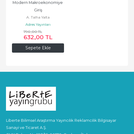
Modern Makroekonomiye 
Giriş
A. Talha Yalta
Adres Yayınları
790
,00
TL
632
,00
TL
Sepete Ekle
Liberte Bilimsel Araştırma Yayıncılık Reklamcılık Bilgisayar
Sanayi ve Ticaret A.Ş.