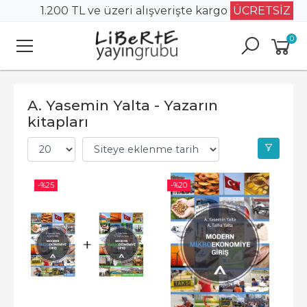
1.200 TL ve üzeri alışverişte kargo
ÜCRETSİZ
0
A. Yasemin Yalta - Yazarın
kitapları
-%
25
-%
20