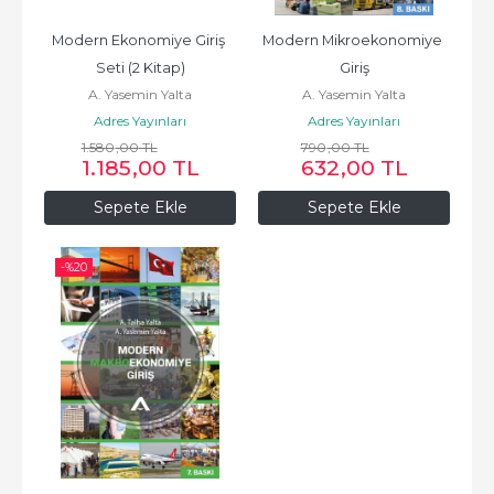
Modern Ekonomiye Giriş 
Modern Mikroekonomiye 
Seti (2 Kitap)
Giriş
A. Yasemin Yalta
A. Yasemin Yalta
Adres Yayınları
Adres Yayınları
1.580
,00
TL
790
,00
TL
1.185
,00
TL
632
,00
TL
Sepete Ekle
Sepete Ekle
-%
20