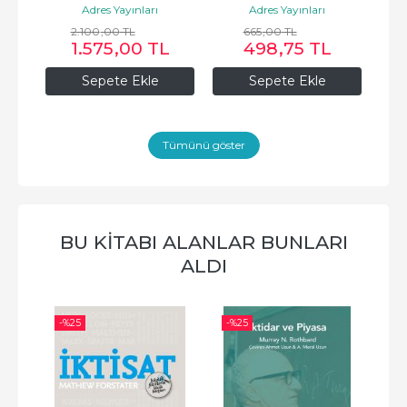
Adres Yayınları
Adres Yayınları
2.100
,00
TL
665
,00
TL
1.575
,00
TL
498
,75
TL
Sepete Ekle
Sepete Ekle
Tümünü göster
BU KITABI ALANLAR BUNLARI
ALDI
-%
25
-%
25
-%