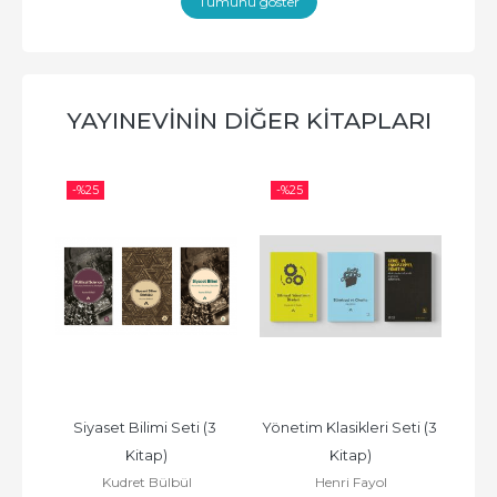
Tümünü göster
YAYINEVININ DIĞER KITAPLARI
-%
25
-%
25
-%
e 
Siyaset Bilimi Seti (3 
Yönetim Klasikleri Seti (3 
S
Kitap)
Kitap)
Kudret Bülbül
Henri Fayol