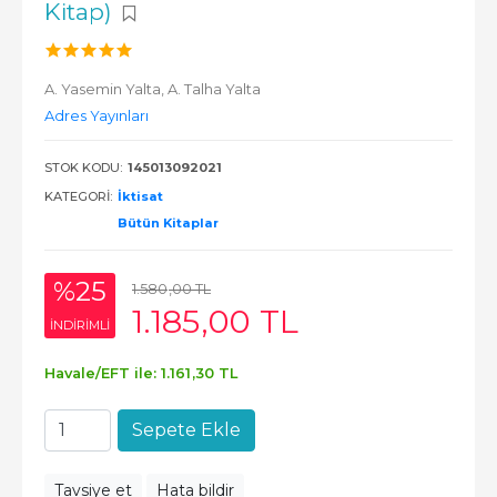
Kitap)
A. Yasemin Yalta,
A. Talha Yalta
Adres Yayınları
STOK KODU:
145013092021
KATEGORI:
İktisat
Bütün Kitaplar
%25
1.580
,00
TL
1.185
,00
TL
INDIRIMLI
Havale/EFT ile:
1.161
,30
TL
Sepete Ekle
Tavsiye et
Hata bildir