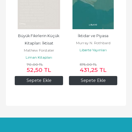
s
Büyük Fikirlerin Küçük 
İktidar ve Piyasa
Murray N. Rothbard
Kitapları: İktisat
Liberte Yayınları
Mathew Forstater
Liman Kitapları
70
,00
TL
575
,00
TL
52
,50
TL
431
,25
TL
Sepete Ekle
Sepete Ekle