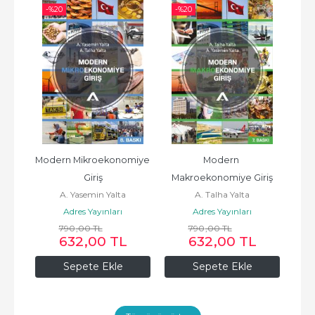
-%
20
-%
20
Modern Mikroekonomiye 
Modern 
Giriş
Makroekonomiye Giriş
A. Yasemin Yalta
A. Talha Yalta
Adres Yayınları
Adres Yayınları
790
,00
TL
790
,00
TL
632
,00
TL
632
,00
TL
Sepete Ekle
Sepete Ekle