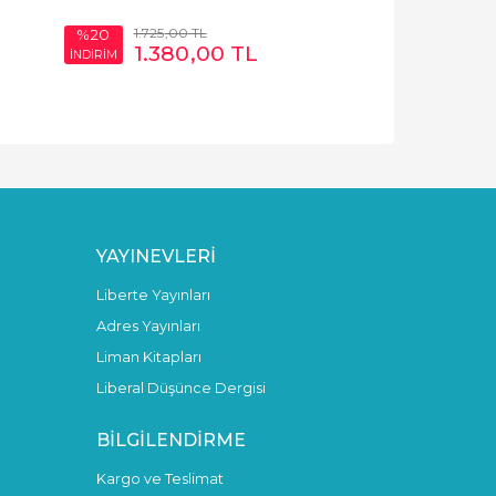
1.725
,00
TL
%20
1.380
,00
TL
İNDİRİM
YAYINEVLERI
Liberte Yayınları
Adres Yayınları
Liman Kitapları
Liberal Düşünce Dergisi
BILGILENDIRME
Kargo ve Teslimat