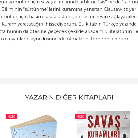
mun komutanı için savaş alanlarında artık ne “sis” ne de “sürt
Biliminin “sürtünme”lerini kuramına yansıtan Clausewitz yerine
mutanı için hasım tarafa üstün gelmesini neyin sağlayabile
ir kuram yaratacağını hissediyorum. Bu kitabın Türkçe yazınd
 bunun da ötesine geçecek şekilde akademik literatürün iler
ı okuyanların aynı düşüncede olmalarını temenni ederim.
YAZARIN DIĞER KITAPLARI
-%
20
-%
20