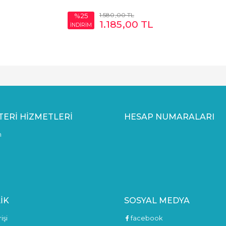
1.580
,00
TL
%25
1.185
,00
TL
İNDİRİM
ERI HIZMETLERI
HESAP NUMARALARI
m
IK
SOSYAL MEDYA
işi
facebook