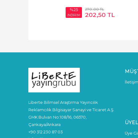
270
,00
TL
%25
202
,50
TL
İNDİRİM
MÜŞT
İletişi
Liberte Bilimsel Araştırma Yayıncılık
Reklamcılık Bilgisayar Sanayi ve Ticaret A.Ş.
GMK Bulvarı No:108/16, 06570,
ÜYEL
Çankaya/Ankara
+90 312 230 87 03
Üye Gir