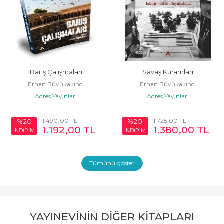
Barış Çalışmaları
Savaş Kuramları
Erhan Büyükakıncı
Erhan Büyükakıncı
Adres Yayınları
Adres Yayınları
1.490
,00
TL
1.725
,00
TL
%20
%20
1.192
,00
TL
1.380
,00
TL
İNDİRİM
İNDİRİM
Tümünü göster
YAYINEVININ DIĞER KITAPLARI