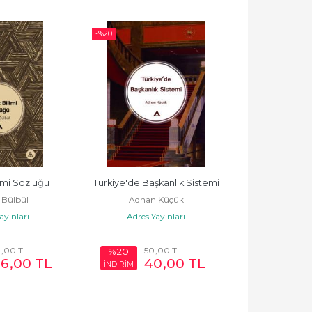
-%
20
-%
20
imi Sözlüğü
Türkiye'de Başkanlık Sistemi
Siyaset
 Bülbül
Adnan Küçük
Atilla
ayınları
Adres Yayınları
Adres Y
0
,00
TL
50
,00
TL
575
%20
%20
76
,00
TL
40
,00
TL
4
İNDİRİM
İNDİRİM