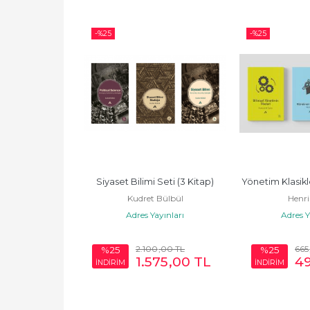
-%
25
-%
25
kiye Ekonomisi
Siyaset Bilimi Seti (3 Kitap)
Yönetim Klasikle
Yakışık
Kudret Bülbül
Henri
ayınları
Adres Yayınları
Adres Y
,00
TL
2.100
,00
TL
665
%25
%25
28
,00
TL
1.575
,00
TL
4
İNDİRİM
İNDİRİM