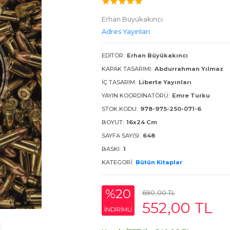
Erhan Büyükakıncı
Adres Yayınları
EDITÖR:
Erhan Büyükakıncı
KAPAK TASARIMI:
Abdurrahman Yılmaz
İÇ TASARIM:
Liberte Yayınları
YAYIN KOORDINATÖRÜ:
Emre Turku
STOK KODU:
978-975-250-071-6
BOYUT:
16x24 Cm
SAYFA SAYISI:
648
BASKI:
1
KATEGORI:
Bütün Kitaplar
%20
690
,00
TL
552
,00
TL
INDIRIMLI