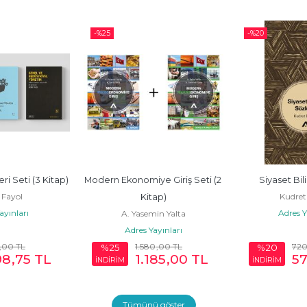
-%
25
-%
20
ri Seti (3 Kitap)
Modern Ekonomiye Giriş Seti (2 
Siyaset Bil
 Fayol
Kudret
Kitap)
ayınları
Adres Y
A. Yasemin Yalta
Adres Yayınları
,00
TL
1.580
,00
TL
72
%25
%20
98
,75
TL
1.185
,00
TL
5
İNDİRİM
İNDİRİM
Tümünü göster