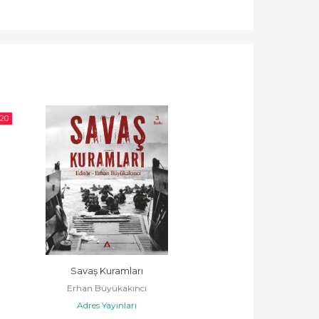
20
Savaş Kuramları
Erhan Büyükakıncı
Adres Yayınları