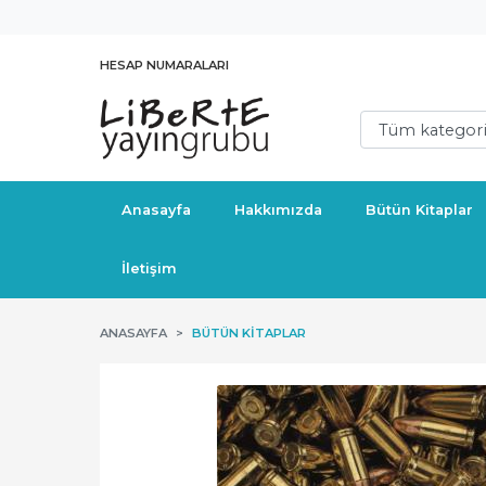
HESAP NUMARALARI
Anasayfa
Hakkımızda
Bütün Kitaplar
İletişim
ANASAYFA
BÜTÜN KITAPLAR