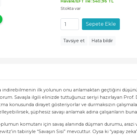
Havale/EFT ile:
540
,96
TL
Stokta var
Sepete Ekle
Tavsiye et
Hata bildir
aza indirebilmenin ilk yolunun onu anlamaktan geçtiğini düşü
orum. Savaşla ilgili elinizde tuttuğunuz seriyi hazırlayan Prof
latma konusunda dirayet gösteriyorlar ve durmaksızın çalışmala
lleyebilirsek, şüphesiz savaşı anlamak adına çalışanların buna 
oplumun komutanı için savaş alanında düşman durumu, arazi ve ç
ewitz’in tabiriyle “Savaşın Sisi” mevcuttur. Oysa ki “yapay zeka”