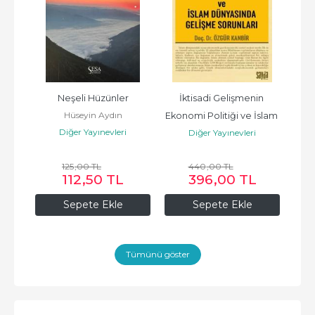
Neşeli Hüzünler
İktisadi Gelişmenin 
P
ın
Hüseyin Aydın
Ekonomi Politiği ve İslam 
Mode
Diğer Yayınevleri
Diğer Yayınevleri
Dünyasında Gelişme 
Sorunları
125
,00
TL
440
,00
TL
112
,50
TL
396
,00
TL
Sepete Ekle
Sepete Ekle
Tümünü göster