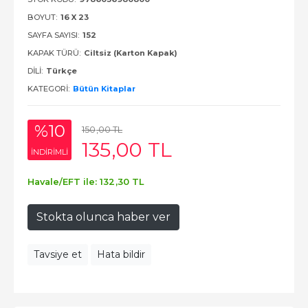
BOYUT:
16 X 23
SAYFA SAYISI:
152
KAPAK TÜRÜ:
Ciltsiz (Karton Kapak)
DILI:
Türkçe
KATEGORI:
Bütün Kitaplar
%10
150
,00
TL
135
,00
TL
INDIRIMLI
Havale/EFT ile:
132
,30
TL
Stokta olunca haber ver
Tavsiye et
Hata bildir