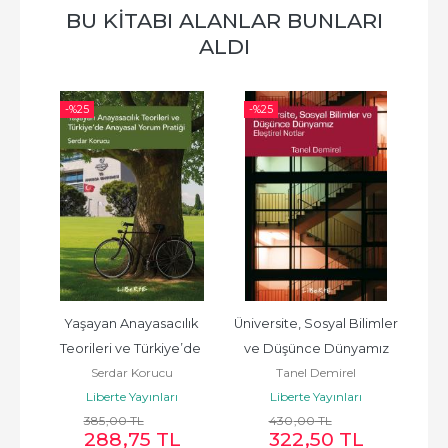
BU KITABI ALANLAR BUNLARI
ALDI
-%
25
-%
25
-%
i 
Yaşayan Anayasacılık 
Üniversite, Sosyal Bilimler 
u
Teorileri ve Türkiye’de 
ve Düşünce Dünyamız
Serdar Korucu
Tanel Demirel
Anayasal Yorum Pratiği
Liberte Yayınları
Liberte Yayınları
385
,00
TL
430
,00
TL
288
,75
TL
322
,50
TL