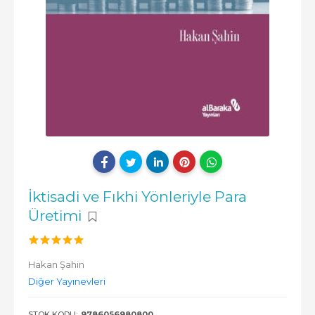
İktisadi ve Fıkhi Yönleriyle Para
Üretimi
Hakan Şahin
Diğer Yayınevleri
STOK KODU:
9786056980800