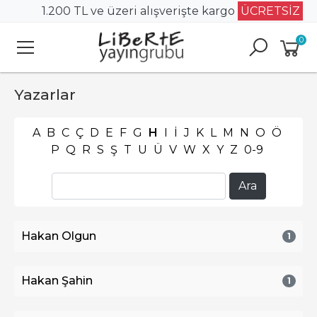
1.200 TL ve üzeri alışverişte kargo
ÜCRETSİZ
0
Yazarlar
A
B
C
Ç
D
E
F
G
H
I
İ
J
K
L
M
N
O
Ö
P
Q
R
S
Ş
T
U
Ü
V
W
X
Y
Z
0-9
Hakan Olgun
1
Hakan Şahin
1