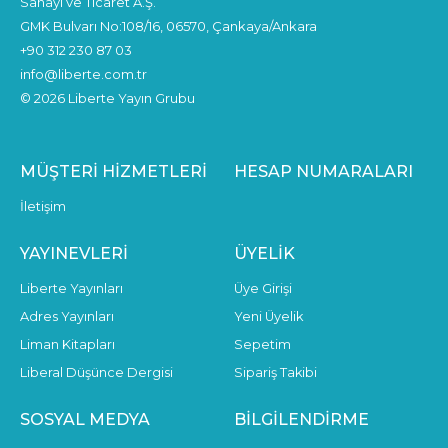
Sanayi ve Ticaret A.Ş.
GMK Bulvarı No:108/16, 06570, Çankaya/Ankara
+90 312 230 87 03
info@liberte.com.tr
© 2026 Liberte Yayın Grubu
MÜŞTERI HIZMETLERI
HESAP NUMARALARI
İletişim
YAYINEVLERI
ÜYELIK
Liberte Yayınları
Üye Girişi
Adres Yayınları
Yeni Üyelik
Liman Kitapları
Sepetim
Liberal Düşünce Dergisi
Sipariş Takibi
SOSYAL MEDYA
BILGILENDIRME