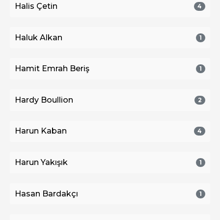
Halis Çetin
4
Haluk Alkan
1
Hamit Emrah Beriş
1
Hardy Boullion
2
Harun Kaban
4
Harun Yakışık
1
Hasan Bardakçı
1