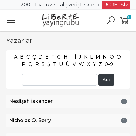
1.200 TL ve üzeri alışverişte kargo
ÜCRETSİZ
0
Yazarlar
A
B
C
Ç
D
E
F
G
H
I
İ
J
K
L
M
N
O
Ö
P
Q
R
S
Ş
T
U
Ü
V
W
X
Y
Z
0-9
Neslişah İskender
1
Nicholas O. Berry
1