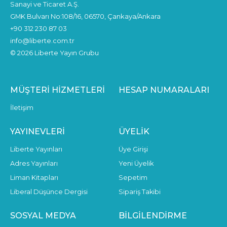
Sanayi ve Ticaret A.Ş.
GMK Bulvarı No:108/16, 06570, Çankaya/Ankara
+90 312 230 87 03
info@liberte.com.tr
© 2026 Liberte Yayın Grubu
MÜŞTERI HIZMETLERI
HESAP NUMARALARI
İletişim
YAYINEVLERI
ÜYELIK
Liberte Yayınları
Üye Girişi
Adres Yayınları
Yeni Üyelik
Liman Kitapları
Sepetim
Liberal Düşünce Dergisi
Sipariş Takibi
SOSYAL MEDYA
BILGILENDIRME