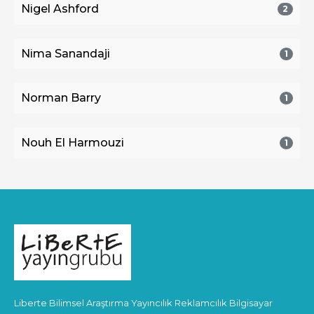
Nigel Ashford
2
Nima Sanandaji
1
Norman Barry
1
Nouh El Harmouzi
1
Liberte Bilimsel Araştırma Yayıncılık Reklamcılık Bilgisayar