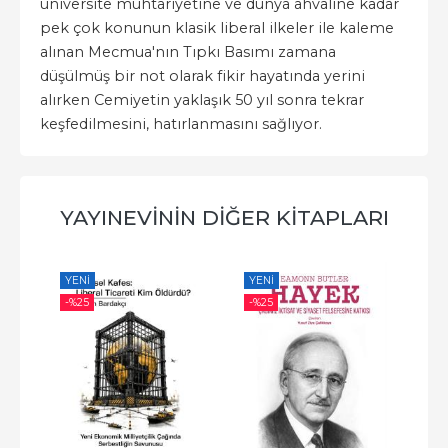
üniversite muhtariyetine ve dünya ahvaline kadar
pek çok konunun klasik liberal ilkeler ile kaleme
alınan Mecmua'nın Tıpkı Basımı zamana
düşülmüş bir not olarak fikir hayatında yerini
alırken Cemiyetin yaklaşık 50 yıl sonra tekrar
keşfedilmesini, hatırlanmasını sağlıyor.
YAYINEVININ DIĞER KITAPLARI
YENI
YENI
-%
-%
25
-%
25