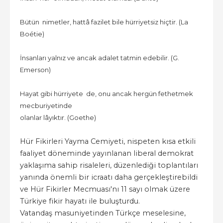
Bütün nimetler, hattâ fazilet bile hürriyetsiz hiçtir. (La
Boétie)
İnsanları yalnız ve ancak adalet tatmin edebilir. (G.
Emerson)
Hayat gibi hürriyete de, onu ancak hergün fethetmek
mecburiyetinde
olanlar lâyıktır. (Goethe)
Hür Fikirleri Yayma Cemiyeti, nispeten kısa etkili
faaliyet döneminde yayınlanan liberal demokrat
yaklaşıma sahip risaleleri, düzenlediği toplantıları
yanında önemli bir icraatı daha gerçekleştirebildi
ve Hür Fikirler Mecmuası'nı 11 sayı olmak üzere
Türkiye fikir hayatı ile buluşturdu.
Vatandaş masuniyetinden Türkçe meselesine,