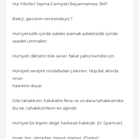
Hür Fikirleri Yayma Cemiyeti Beyannamesi, 1947
Bekçi, gecenin neresindeyiz ?
Hürriyetsizlik içinde adalet aramak adaletsizlik içinde
saadet ummaktır.
Hürriyeti diktatör bile sever, fakat yalnız kendisi için.
Hürriyeti sevipte müdafadan çekinen, İstipdat altında
onun
hasretini duyar.
Dile tahakküm, hakikatte fikre ve vicdana tahakkümdür.
Bu ise, tahakkümlerin en ağırıdır.
Hürriyet bir kişinin değil, herkesin hakkıdır. (H. Spencer)
İnsan hür olmadan, mesut olamaz. (Dante)