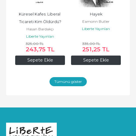
 Ne 
Küresel Kafes: Liberal 
Hayek
A
Eamonn Butler
Ticareti Kim Öldürdü?
Liberte Yayınları
Hasan Bardakçı
Liberte Yayınları
325
,00
TL
335
,00
TL
243
,75
TL
251
,25
TL
Sepete Ekle
Sepete Ekle
Tümünü göster