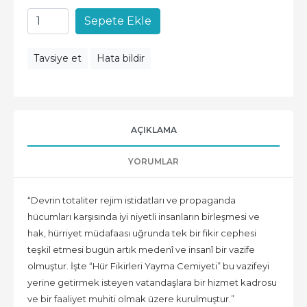
Sepete Ekle
Tavsiye et
Hata bildir
AÇIKLAMA
YORUMLAR
“Devrin totaliter rejim istidatları ve propaganda
hücumları karşısında iyi niyetli insanların birleşmesi ve
hak, hürriyet müdafaası uğrunda tek bir fikir cephesi
teşkil etmesi bugün artık medenî ve insanî bir vazife
olmuştur. İşte “Hür Fikirleri Yayma Cemiyeti” bu vazifeyi
yerine getirmek isteyen vatandaşlara bir hizmet kadrosu
ve bir faaliyet muhiti olmak üzere kurulmuştur.”