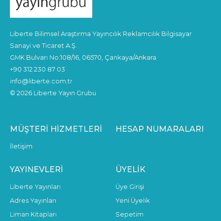
Liberte Bilimsel Araştırma Yayıncılık Reklamcılık Bilgisayar
Sanayi ve Ticaret A.Ş.
GMK Bulvarı No:108/16, 06570, Çankaya/Ankara
+90 312 230 87 03
info@liberte.com.tr
© 2026 Liberte Yayın Grubu
MÜŞTERI HIZMETLERI
HESAP NUMARALARI
İletişim
YAYINEVLERI
ÜYELIK
Liberte Yayınları
Üye Girişi
Adres Yayınları
Yeni Üyelik
Liman Kitapları
Sepetim