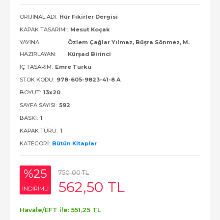
ORIJINAL ADI:
Hür Fikirler Dergisi
KAPAK TASARIMI:
Mesut Koçak
YAYINA
Özlem Çağlar Yılmaz, Büşra Sönmez, M.
HAZIRLAYAN:
Kürşad Birinci
İÇ TASARIM:
Emre Turku
STOK KODU:
978-605-9823-41-8 A
BOYUT:
13x20
SAYFA SAYISI:
592
BASKI:
1
KAPAK TÜRÜ:
1
KATEGORI:
Bütün Kitaplar
%25
750
,00
TL
562
,50
TL
INDIRIMLI
Havale/EFT ile:
551
,25
TL