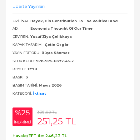
Liberte Yayınları
ORIJINAL
Hayek, His Contribution To The Political And
ADI:
Economic Thought Of Our Time
ÇEVIREN:
Yusuf Ziya Çelikkaya
KAPAK TASARIMI:
Çetin Özgör
YAYIN EDITÖRÜ:
Büşra Sönmez
STOK KODU:
978-975-6877-43-2
BOYUT:
13*19
BASKI:
3
BASIM TARIHI:
Mayıs 2026
KATEGORI:
İktisat
%25
335
,00
TL
251
,25
TL
INDIRIMLI
Havale/EFT ile:
246
,23
TL