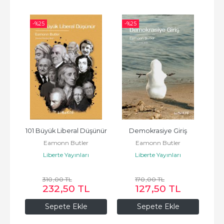
-%
25
-%
25
-%
ş
101 Büyük Liberal Düşünür
Demokrasiye Giriş
Eamonn Butler
Eamonn Butler
Liberte Yayınları
Liberte Yayınları
310
,00
TL
170
,00
TL
232
,50
TL
127
,50
TL
Sepete Ekle
Sepete Ekle