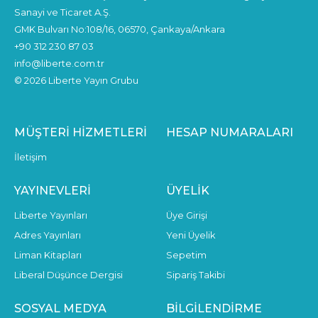
Sanayi ve Ticaret A.Ş.
GMK Bulvarı No:108/16, 06570, Çankaya/Ankara
+90 312 230 87 03
info@liberte.com.tr
© 2026 Liberte Yayın Grubu
MÜŞTERI HIZMETLERI
HESAP NUMARALARI
İletişim
YAYINEVLERI
ÜYELIK
Liberte Yayınları
Üye Girişi
Adres Yayınları
Yeni Üyelik
Liman Kitapları
Sepetim
Liberal Düşünce Dergisi
Sipariş Takibi
SOSYAL MEDYA
BILGILENDIRME