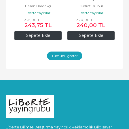
Hasan Bardakçı
Kudret Bülbül
Liberte Yayınları
Liberte Yayınları
325
,00
TL
320
,00
TL
243
,75
TL
240
,00
TL
Sepete Ekle
Sepete Ekle
Tümünü göster
Liberte Bilimsel Araştırma Yayıncılık Reklamcılık Bilgisayar