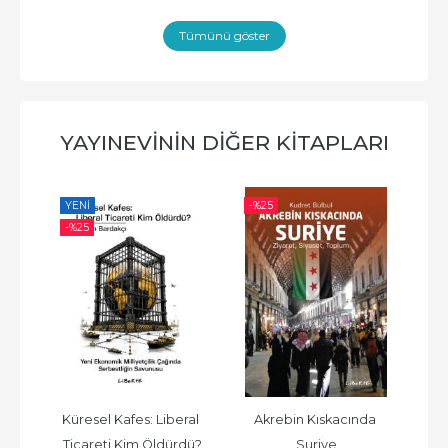
Tümünü göster
YAYINEVININ DIĞER KITAPLARI
YENI
-%
25
-%
-%
25
 Ne 
Küresel Kafes: Liberal 
Akrebin Kıskacında 
Kâ
Ticareti Kim Öldürdü?
Suriye