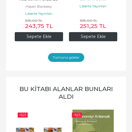
Liberte Yayınları
Hasan Bardakçı
Liberte Yayınları
325
,00
TL
335
,00
TL
243
,75
TL
251
,25
TL
Sepete Ekle
Sepete Ekle
Tümünü göster
BU KITABI ALANLAR BUNLARI
ALDI
-%
25
-%
25