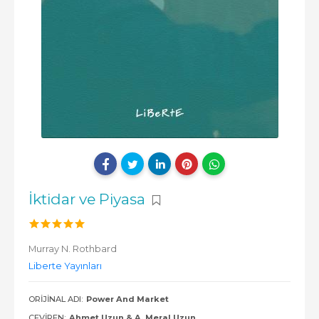
İktidar ve Piyasa
Murray N. Rothbard
Liberte Yayınları
ORIJINAL ADI:
Power And Market
ÇEVIREN:
Ahmet Uzun & A. Meral Uzun