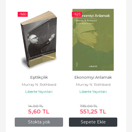
-%
60
-%
25
-%
 (3 
Eşitlikçilik
Ekonomiyi Anlamak
İns
Murray N. Rothbard
Murray N. Rothbard
M
Liberte Yayınları
Liberte Yayınları
d
14
,00
TL
735
,00
TL
L
5
,60
TL
551
,25
TL
Stokta yok
Sepete Ekle