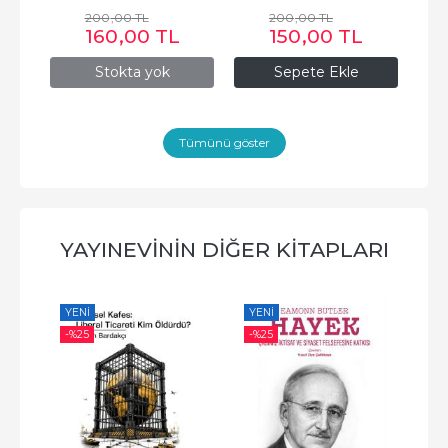
200
,00
TL
200
,00
TL
160
,00
TL
150
,00
TL
Stokta yok
Sepete Ekle
Tümünü göster
YAYINEVININ DIĞER KITAPLARI
YENI
YENI
-%
-%
25
-%
25