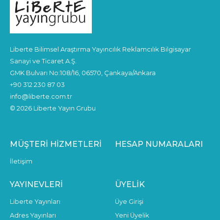
Liberte Bilimsel Araştırma Yayıncılık Reklamcılık Bilgisayar
Sanayi ve Ticaret A.Ş.
GMK Bulvarı No:108/16, 06570, Çankaya/Ankara
+90 312 230 87 03
info@liberte.com.tr
© 2026 Liberte Yayın Grubu
MÜŞTERI HIZMETLERI
HESAP NUMARALARI
İletişim
YAYINEVLERI
ÜYELIK
Liberte Yayınları
Üye Girişi
Adres Yayınları
Yeni Üyelik