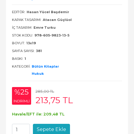
EDITÖR:
Hasan Yücel Başdemir
KAPAK TASARIMI:
Atacan Güçlüol
İÇ TASARIM:
Emre Turku
STOK KODU:
978-605-9823-13-5
BOYUT:
13x19
SAYFA SAYISI:
381
BASKI:
1
KATEGORI:
Bütün Kitaplar
Hukuk
%25
285
,00
TL
213
,75
TL
INDIRIMLI
Havale/EFT ile:
209
,48
TL
Sepete Ekle