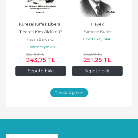
 Ne 
Küresel Kafes: Liberal 
Hayek
A
Eamonn Butler
Ticareti Kim Öldürdü?
Liberte Yayınları
Hasan Bardakçı
Liberte Yayınları
325
,00
TL
335
,00
TL
243
,75
TL
251
,25
TL
Sepete Ekle
Sepete Ekle
Tümünü göster