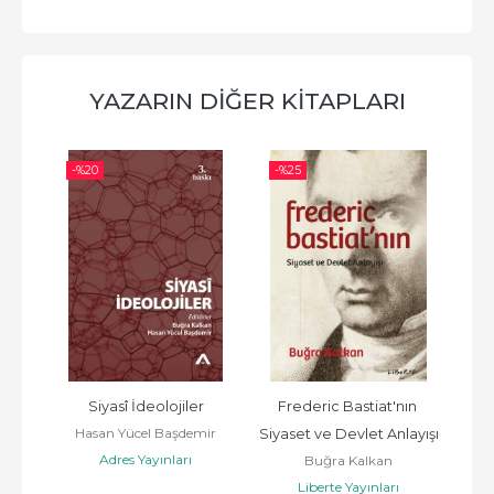
YAZARIN DIĞER KITAPLARI
-%
20
-%
25
-%
an
Siyasî İdeolojiler
Frederic Bastiat'nın 
J
Hasan Yücel Başdemir
Siyaset ve Devlet Anlayışı
Adres Yayınları
Buğra Kalkan
Liberte Yayınları